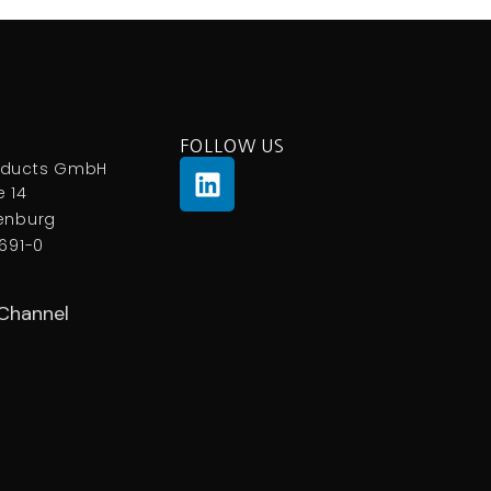
FOLLOW US
oducts GmbH
 14
fenburg
0691-0
Channel