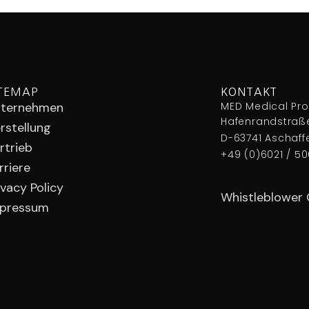
ITEMAP
KONTAKT
ternehmen
MED Medical Pr
Hafenrandstraße
rstellung
D-63741 Aschaf
rtrieb
+49 (0)6021 / 5
rriere
ivacy Policy
Whistleblower 
pressum