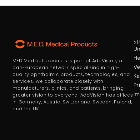
S
Un
He
MED Medical products is part of AddVision, a
Ve
pan-European network specializing in high-
quality ophthalmic products, technologies, and
Ka
services. We collaborate closely with
Pr
manufacturers, clinics, and patients, bringing
Im
greater vision to everyone. AddVision has offices
in Germany, Austria, Switzerland, Sweden, Poland,
and the UK.