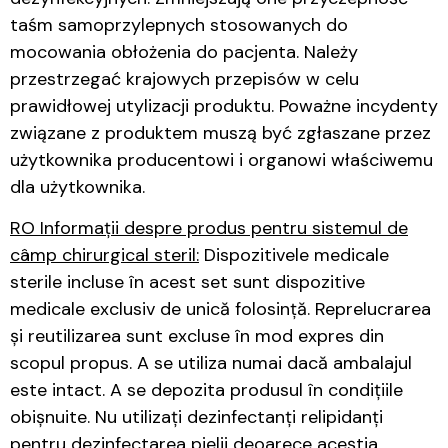
taśm samoprzylepnych stosowanych do
mocowania obłożenia do pacjenta. Należy
przestrzegać krajowych przepisów w celu
prawidłowej utylizacji produktu. Poważne incydenty
związane z produktem muszą być zgłaszane przez
użytkownika producentowi i organowi właściwemu
dla użytkownika.
RO Informații despre produs pentru sistemul de
câmp chirurgical steril:
Dispozitivele medicale
sterile incluse în acest set sunt dispozitive
medicale exclusiv de unică folosință. Reprelucrarea
și reutilizarea sunt excluse în mod expres din
scopul propus. A se utiliza numai dacă ambalajul
este intact. A se depozita produsul în condițiile
obișnuite. Nu utilizați dezinfectanți relipidanți
pentru dezinfectarea pielii deoarece aceștia