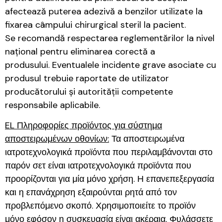
afectează puterea adezivă a benzilor utilizate la
fixarea câmpului chirurgical steril la pacient.
Se recomandă respectarea reglementărilor la nivel
național pentru eliminarea corectă a
produsului. Eventualele incidente grave asociate cu
produsul trebuie raportate de utilizator
producătorului și autorității competente
responsabile aplicabile.
EL Πληροφορίες προϊόντος για σύστημα
αποστειρωμένων οθονίων:
Τα αποστειρωμένα
ιατροτεχνολογικά προϊόντα που περιλαμβάνονται στο
παρόν σετ είναι ιατροτεχνολογικά προϊόντα που
προορίζονται για μία μόνο χρήση. Η επανεπεξεργασία
και η επανάχρηση εξαιρούνται ρητά από τον
προβλεπόμενο σκοπό. Χρησιμοποιείτε το προϊόν
μόνο εφόσον η συσκευασία είναι ακέραια. Φυλάσσετε