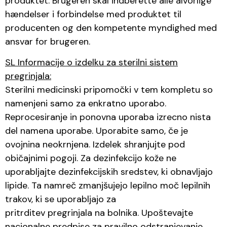
produktet. Brugeren skal indberette alle alvorlige
hændelser i forbindelse med produktet til
producenten og den kompetente myndighed med
ansvar for brugeren.
SL Informacije o izdelku za sterilni sistem
pregrinjala:
Sterilni medicinski pripomočki v tem kompletu so
namenjeni samo za enkratno uporabo.
Reprocesiranje in ponovna uporaba izrecno nista
del namena uporabe. Uporabite samo, če je
ovojnina neokrnjena. Izdelek shranjujte pod
običajnimi pogoji. Za dezinfekcijo kože ne
uporabljajte dezinfekcijskih sredstev, ki obnavljajo
lipide. Ta namreč zmanjšujejo lepilno moč lepilnih
trakov, ki se uporabljajo za
pritrditev pregrinjala na bolnika. Upoštevajte
nacionalne predpise za pravilno odstranjevanje