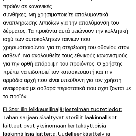
προϊόν σε κανονικές
συνθήκες. Μη χρησιμοποιείτε απολυμαντικά
αναπλήρωσης λιπιδίων για την απολύμανση του
δέρματος. Τα προϊόντα αυτά μειώνουν την κολλητική
ισχύ των αυτοκόλλητων ταινιών που
χρησιμοποιούνται για τη στερέωση του οθονίου στον
ασθενή. Να ακολουθείτε τους εθνικούς κανονισμούς
για την ορθή απόρριψη του προϊόντος. Ο χρήστης
πρέπει να ειδοποιεί τον κατασκευαστή και την
αρμόδια αρχή που είναι υπεύθυνη για τον χρήστη
αναφορικά με σοβαρά περιστατικά που σχετίζονται με
το προϊόν
FI Steriilin leikkausliinajärjestelmän tuotetiedot:
Tähän sarjaan sisältyvät steriilit lääkinnälliset
laitteet ovat yksinomaan kertakäyttöisiä
lääkinnällisiä laitteita. Uudelleenkäsittely ja