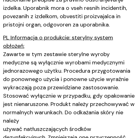
izdelka. Uporabnik mora o vseh resnih incidentih,
povezanih z izdelkom, obvestiti proizvajalca in
pristojni organ, odgovoren za uporabnika.
PL Informacja o produkcie: sterylny system
obłożeń:
Zawarte w tym zestawie sterylne wyroby
medyczne są wyłącznie wyrobami medycznymi
jednorazowego użytku. Procedura przygotowania
do ponownego użycia i ponowne użycie wyraźnie
wykraczają poza przewidziane zastosowanie.
Stosować wyłącznie w przypadku, gdy opakowanie
jest nienaruszone. Produkt należy przechowywać w
normalnych warunkach. Do odkażania skóry nie
należy
używać natłuszczających środków
dezynfekcyjnych. Zmniejszają one przyczepność