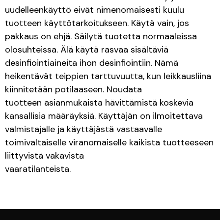
uudelleenkäyttö eivät nimenomaisesti kuulu
tuotteen käyttötarkoitukseen. Käytä vain, jos
pakkaus on ehjä. Säilytä tuotetta normaaleissa
olosuhteissa. Älä käytä rasvaa sisältäviä
desinfiointiaineita ihon desinfiointiin. Nämä
heikentävät teippien tarttuvuutta, kun leikkausliina
kiinnitetään potilaaseen. Noudata
tuotteen asianmukaista hävittämistä koskevia
kansallisia määräyksiä. Käyttäjän on ilmoitettava
valmistajalle ja käyttäjästä vastaavalle
toimivaltaiselle viranomaiselle kaikista tuotteeseen
liittyvistä vakavista
vaaratilanteista.