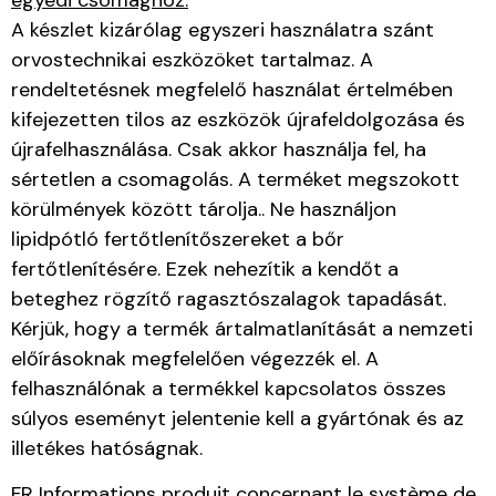
A készlet kizárólag egyszeri használatra szánt
orvostechnikai eszközöket tartalmaz. A
rendeltetésnek megfelelő használat értelmében
kifejezetten tilos az eszközök újrafeldolgozása és
újrafelhasználása. Csak akkor használja fel, ha
sértetlen a csomagolás. A terméket megszokott
körülmények között tárolja.. Ne használjon
lipidpótló fertőtlenítőszereket a bőr
fertőtlenítésére. Ezek nehezítik a kendőt a
beteghez rögzítő ragasztószalagok tapadását.
Kérjük, hogy a termék ártalmatlanítását a nemzeti
előírásoknak megfelelően végezzék el. A
felhasználónak a termékkel kapcsolatos összes
súlyos eseményt jelentenie kell a gyártónak és az
illetékes hatóságnak.
FR Informations produit concernant le système de